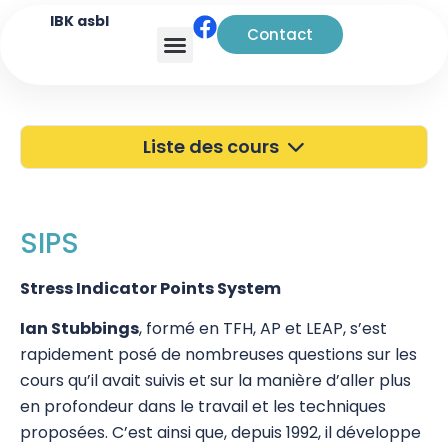
IBK asbl
Contact
Analyse transactionnelle
Liste des cours
40 ans de l'IBK
Portes Ouvertes
SIPS
Atelier à Bruxelles
Stress Indicator Points System
Découverte
Ian Stubbings
, formé en TFH, AP et LEAP, s’est
rapidement posé de nombreuses questions sur les
Kinésiologie
cours qu’il avait suivis et sur la manière d’aller plus
Touch For Health
en profondeur dans le travail et les techniques
proposées. C’est ainsi que, depuis 1992, il développe
Wellness Kinesiology/Stress Release