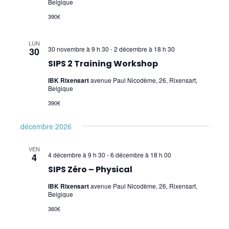
Applied Physiology
Belgique
390€
Pratiques supervisées – Examens
LUN
EFT et Tapping
30 novembre à 9 h 30
-
2 décembre à 18 h 30
30
SIPS 2 Training Workshop
Psychogénéalogie
IBK Rixensart
avenue Paul Nicodème, 26, Rixensart,
Analyse Transactionnelle (AT)
Belgique
390€
Autres Formations
décembre 2026
VEN
4 décembre à 9 h 30
-
6 décembre à 18 h 00
4
SIPS Zéro – Physical
IBK Rixensart
avenue Paul Nicodème, 26, Rixensart,
Belgique
360€