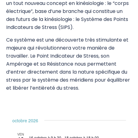
un tout nouveau concept en kinésiologie : le “corps
SIPS
électrique”, base d’une branche qui constitue un
des futurs de la kinésiologie : le Système des Points
SIPS 1
Indicateurs de Stress (SIPS).
SIPS 2
Ce système est une découverte très stimulante et
majeure qui révolutionnera votre manière de
SIPS BAP
travailler. Le Point Indicateur de Stress, son
SIPS Reflex
Ampérage et sa Résistance nous permettent
d’entrer directement dans la nature spécifique du
SIPS 3
stress par le système des méridiens pour équilibrer
et libérer l’entièreté du stress.
SIPS Zero – Physical
SIPS 4
SIPS 5
octobre 2026
SIPS 6
VEN
16 octobre à 9 h 30
-
18 octobre à 18 h 00