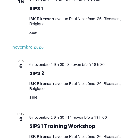
16
SIPS 7
SIPS 1
SIPS 8
IBK Rixensart
avenue Paul Nicodème, 26, Rixensart,
Belgique
SIPS 1-2 Training Workshop
330€
SIPS The Gut – Brain Axis
novembre 2026
Pratiques supervisées SIPS
VEN
6 novembre à 9 h 30
-
8 novembre à 18 h 30
6
Core Kinesiology
SIPS 2
Corps Énergie
IBK Rixensart
avenue Paul Nicodème, 26, Rixensart,
Belgique
Réflexes archaïques (IMP)
330€
Psychogénéalogie Comportementale et
LUN
Kinésiologie
9 novembre à 9 h 30
-
11 novembre à 18 h 00
9
SIPS 1 Training Workshop
Brain Gym/Edu K
IBK Rixensart
avenue Paul Nicodème, 26, Rixensart,