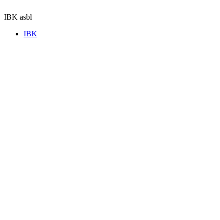
Aller
au
IBK asbl
contenu
IBK