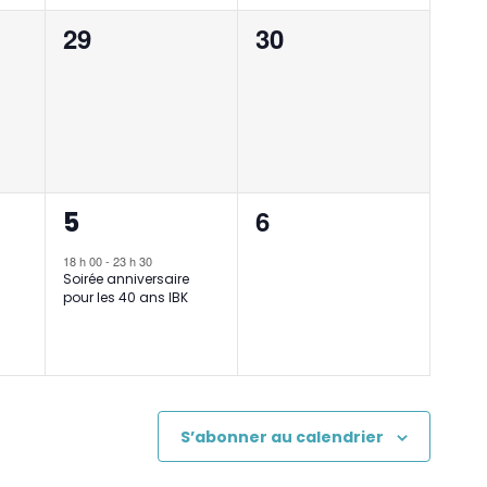
0
0
29
30
,
évènement,
évènement,
1
0
6
5
,
évènement,
évènement,
18 h 00
-
23 h 30
Soirée anniversaire
pour les 40 ans IBK
S’abonner au calendrier