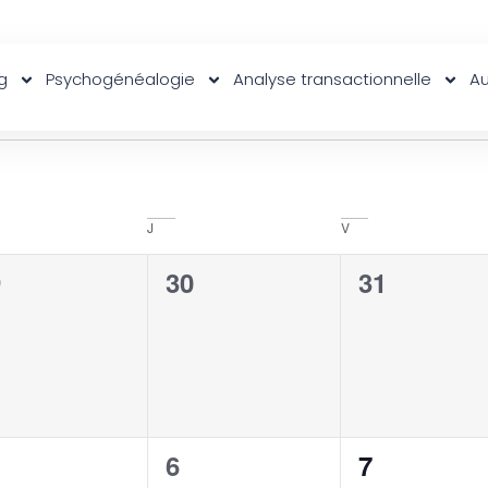
g
Psychogénéalogie
Analyse transactionnelle
Au
J
V
0
0
9
30
31
vènement,
évènement,
évènement
0
0
6
7