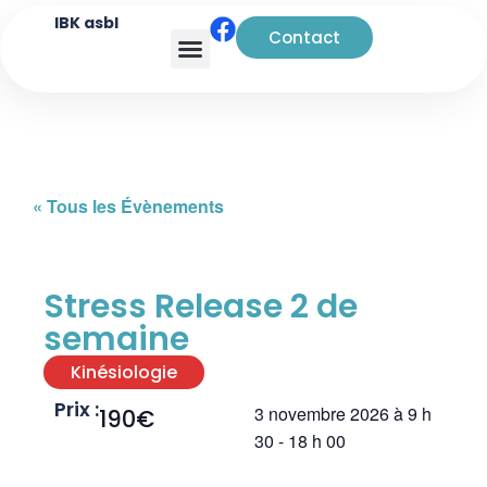
IBK asbl
Contact
Analyse transactionnelle
« Tous les Évènements
Stress Release 2 de
semaine
Kinésiologie
Prix :
3 novembre 2026
à
9 h
190€
30
-
18 h 00