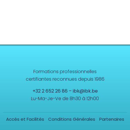
Formations professionnelles
certifiantes reconnues depuis 1986
+32 2 652 26 86
–
ibk@ibk.be
Lu-Ma-Je-Ve de 8h30 à 12h00
Accès et Facilités
Conditions Générales
Partenaires