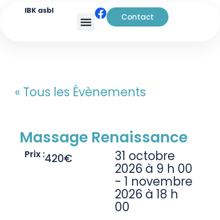
IBK asbl
Contact
Analyse transactionnelle
« Tous les Évènements
Massage Renaissance
Prix :
31 octobre
420€
2026
à
9 h 00
-
1 novembre
2026
à
18 h
00