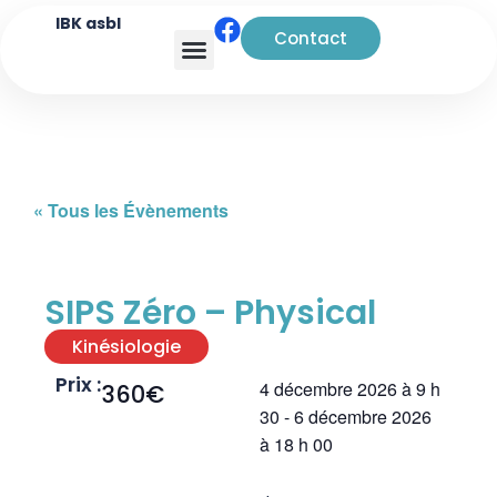
IBK asbl
Contact
Analyse transactionnelle
« Tous les Évènements
SIPS Zéro – Physical
Kinésiologie
Prix :
4 décembre 2026
à
9 h
360€
30
-
6 décembre 2026
à
18 h 00