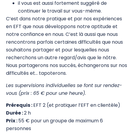
il vous est aussi fortement suggéré de
EFT
continuer le travail sur vous-même.
C’est dans notre pratique et par nos expériences
Intro à l'EFT
en EFT que nous développons notre aptitude et
notre confiance en nous. C’est là aussi que nous
EFT 1
rencontrons parfois certaines difficultés que nous
EFT 2
souhaitons partager et pour lesquelles nous
recherchons un autre regard/avis que le nôtre.
EFT 3
Nous partagerons nos succès, échangerons sur nos
difficultés et… tapoterons.
Atelier Pratique d'EFT 1 – Online
Les supervisions individuelles se font sur rendez-
Certification en EFT
vous (prix : 65 € pour une heure).
Supervision en EFT
Prérequis :
EFT 2 (et pratiquer l’EFT en clientèle)
Modules complémentaires en EFT
Durée :
2 h
Prix :
55 € pour un groupe de maximum 6
Atelier Pratique d'EFT 2 – Online
personnes