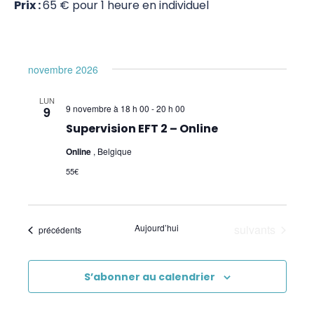
Picture Tapping Technique (PTT)
Prix :
65 € pour 1 heure en individuel
Intention Tapping/IEP
Identity Healing (IH)
novembre 2026
Psychogénéalogie
LUN
9 novembre à 18 h 00
-
20 h 00
9
Analyse Transactionnelle (AT)
Supervision EFT 2 – Online
Autres Formations
Online
, Belgique
55€
Évènements
Aujourd’hui
suivants
Évènements
précédents
S’abonner au calendrier