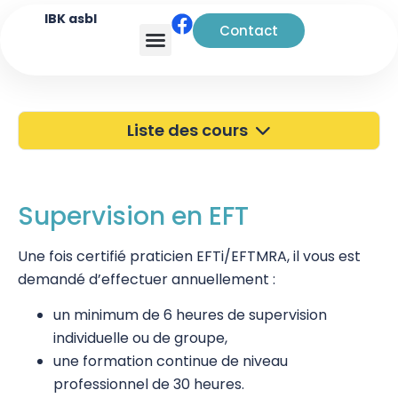
IBK asbl
Contact
Analyse transactionnelle
Liste des cours
40 ans de l'IBK
Portes Ouvertes
Supervision en EFT
Atelier à Bruxelles
Une fois certifié praticien EFTi/EFTMRA, il vous est
demandé d’effectuer annuellement :
Découverte
un minimum de 6 heures de supervision
Kinésiologie
individuelle ou de groupe,
Pratiques supervisées – Examens
une formation continue de niveau
professionnel de 30 heures.
EFT et Tapping