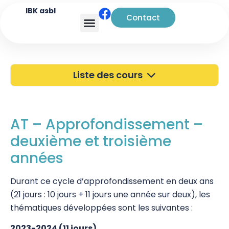
IBK asbl
Contact
Analyse transactionnelle
Liste des cours
40 ans de l'IBK
Portes Ouvertes
AT – Approfondissement –
deuxième et troisième
Atelier à Bruxelles
années
Découverte
Durant ce cycle d’approfondissement en deux ans
Kinésiologie
(21 jours : 10 jours + 11 jours une année sur deux), les
Pratiques supervisées – Examens
thématiques développées sont les suivantes :
EFT et Tapping
2023-2024 (11 jours)