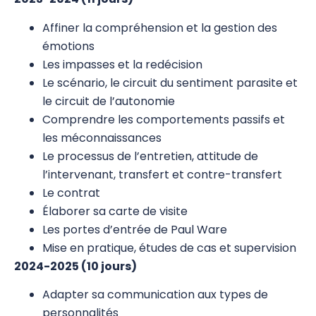
Psychogénéalogie
Affiner la compréhension et la gestion des
émotions
Analyse Transactionnelle (AT)
Les impasses et la redécision
Le scénario, le circuit du sentiment parasite et
AT – Introduction – cours 101
le circuit de l’autonomie
AT – Base – première année
Comprendre les comportements passifs et
les méconnaissances
AT – Approfondissement – deuxième et
Le processus de l’entretien, attitude de
troisième années
l’intervenant, transfert et contre-transfert
AT – Journée complémentaire cours 101
Le contrat
Élaborer sa carte de visite
Autres Formations
Les portes d’entrée de Paul Ware
Mise en pratique, études de cas et supervision
2024-2025 (10 jours)
Adapter sa communication aux types de
personnalités