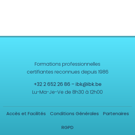
Formations professionnelles
certifiantes reconnues depuis 1986
+32 2 652 26 86
–
ibk@ibk.be
Lu-Ma-Je-Ve de 8h30 à 12h00
Accès et Facilités
Conditions Générales
Partenaires
RGPD