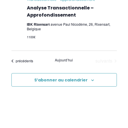
Analyse Transactionnelle –
Approfondissement
IBK Rixensart
avenue Paul Nicodème, 26, Rixensart,
Belgique
1100€
Évènements
Aujourd’hui
suivants
Évènements
précédents
S’abonner au calendrier