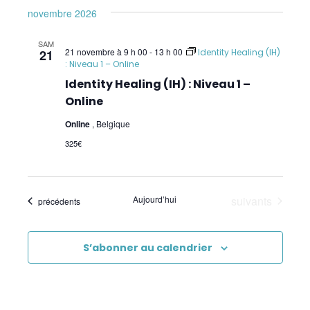
novembre 2026
SAM
21 novembre à 9 h 00
-
13 h 00
21
Identity Healing (IH)
: Niveau 1 – Online
Identity Healing (IH) : Niveau 1 –
Online
Online
, Belgique
325€
Évènements
Aujourd’hui
suivants
Évènements
précédents
S’abonner au calendrier