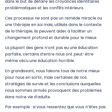
dans le but de défaire les croyances identitaires
problématiques et les conflits intérieurs.
EFT
Ces processus ne sont pas un remède miracle ou
Picture Tapping Technique (PTT)
une thérapie en soi mais, utilisés dans le contexte
Intention Tapping/IEP
de la thérapie, ils peuvent aider à faciliter un
changement profond et durable pour le mieux.
Identity Healing (IH)
La plupart des gens n’ont pas eu une éducation
Identity Healing de base (IH)
parfaite, certains d’entre nous ont peut-être
même vécu une éducation horrible.
Intro à Identity Healing (IH)
En grandissant, nous faisons tous de notre mieux
Psychogénéalogie
pour nous en sortir, mais certaines de nos
Analyse Transactionnelle (AT)
stratégies de survie et les conclusions auxquelles
nous sommes arrivés provoquent des problèmes
Autres Formations
dans notre vie d’adulte.
Par exemple : si vous ressentez que vous n’êtes pas