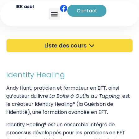
IBK asbl
Contact
Analyse transactionnelle
Liste des cours
40 ans de l'IBK
Portes Ouvertes
Identity Healing
Atelier à Bruxelles
Andy Hunt, praticien et formateur en EFT, ainsi
qu’auteur du livre
La Boite à Outils du Tapping,
est
Découverte
le créateur Identity Healing® (la Guérison de
Kinésiologie
l’Identité), une formation avancée en EFT.
Pratiques supervisées – Examens
Identity Healing® est un ensemble intégré de
processus développés pour les praticiens en EFT
EFT et Tapping