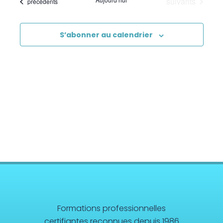
Évènements
suivants
Évènements
précédents
Premiers Secours
Sciences
S’abonner au calendrier
Formations professionnelles
certifiantes reconnues depuis 1986