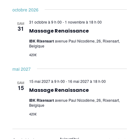
octobre 2026
Psychogénéalogie
31 octobre à 9 h 00
-
1 novembre à 18 h 00
Analyse Transactionnelle (AT)
SAM
31
Massage Renaissance
Autres Formations
IBK Rixensart
avenue Paul Nicodème, 26, Rixensart,
Belgique
Communication et Trauma
420€
EmRes
mai 2027
Massage et Méthodes physiques douces
15 mai 2027 à 9 h 00
-
16 mai 2027 à 18 h 00
SAM
15
Massage Renaissance
Massage Renaissance
IBK Rixensart
avenue Paul Nicodème, 26, Rixensart,
Réflexologie Plantaire
Belgique
420€
Pauses Bien-Être
Pour les enfants
Aujourd’hui