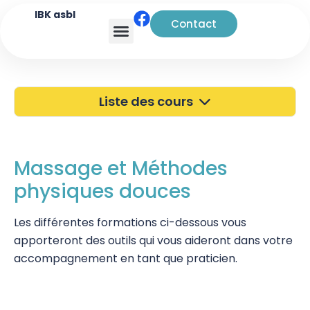
IBK asbl
Contact
Analyse transactionnelle
Liste des cours
40 ans de l'IBK
Portes Ouvertes
Massage et Méthodes
physiques douces
Atelier à Bruxelles
Découverte
Les différentes formations ci-dessous vous
apporteront des outils qui vous aideront dans votre
Kinésiologie
accompagnement en tant que praticien.
Pratiques supervisées – Examens
EFT et Tapping