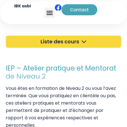
IBK asbl
Contact
Analyse transactionnelle
Liste des cours
40 ans de l'IBK
Portes Ouvertes
IEP – Atelier pratique et Mentorat
de Niveau 2
Atelier à Bruxelles
Vous êtes en formation de Niveau 2 ou vous l’avez
Découverte
terminée. Que vous pratiquiez en clientèle ou pas,
Kinésiologie
ces ateliers pratiques et mentorats vous
permettent de pratiquer et d’échanger par
Pratiques supervisées – Examens
rapport à vos expériences respectives et
personnelles.
EFT et Tapping