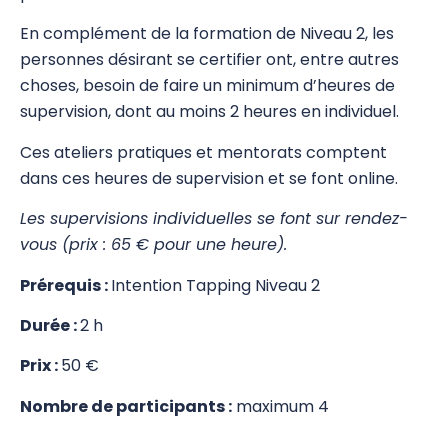
En complément de la formation de Niveau 2, les
EFT
personnes désirant se certifier ont, entre autres
Picture Tapping Technique (PTT)
choses, besoin de faire un minimum d’heures de
supervision, dont au moins 2 heures en individuel.
Intention Tapping/IEP
Ces ateliers pratiques et mentorats comptent
IT – Présentations découvertes gratuites –
dans ces heures de supervision et se font online.
Online
Les supervisions individuelles se font sur rendez-
Intention Tapping Niveau 1
vous (prix : 65 € pour une heure).
De l’auto-critique à la joie de vivre avec
Prérequis :
Intention Tapping Niveau 2
l’Intention Tapping (IEP) & les Techniques
Energétiques Provocatrices (PET) – Steve
Durée :
2 h
Wells – Bruxelles
Prix :
50 €
Intention Tapping Niveau 2 – Online avec
Nombre de participants :
maximum 4
Steve Wells