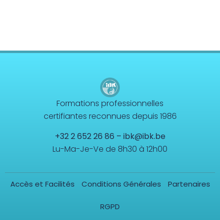
Formations professionnelles
certifiantes reconnues depuis 1986
+32 2 652 26 86
–
ibk@ibk.be
Lu-Ma-Je-Ve de 8h30 à 12h00
Accès et Facilités
Conditions Générales
Partenaires
RGPD