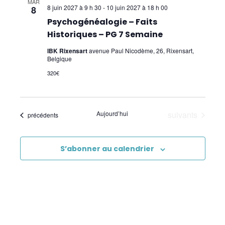
MAR
8 juin 2027 à 9 h 30
-
10 juin 2027 à 18 h 00
8
Analyse Transactionnelle (AT)
Psychogénéalogie – Faits
Historiques – PG 7 Semaine
Autres Formations
IBK Rixensart
avenue Paul Nicodème, 26, Rixensart,
Belgique
320€
Évènements
Aujourd’hui
suivants
Évènements
précédents
S’abonner au calendrier