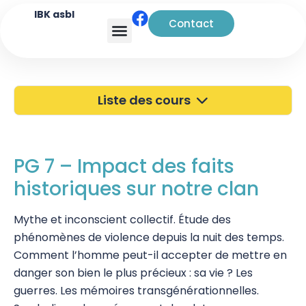
IBK asbl
Contact
Analyse transactionnelle
Liste des cours
40 ans de l'IBK
Portes Ouvertes
PG 7 – Impact des faits
historiques sur notre clan
Atelier à Bruxelles
Découverte
Mythe et inconscient collectif. Étude des
phénomènes de violence depuis la nuit des temps.
Kinésiologie
Comment l’homme peut-il accepter de mettre en
danger son bien le plus précieux : sa vie ? Les
Pratiques supervisées – Examens
guerres. Les mémoires transgénérationnelles.
EFT et Tapping