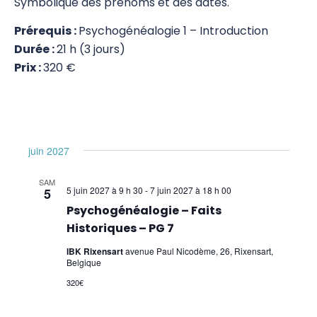
Symbolique des prénoms et des dates.
Psychogénéalogie
Prérequis :
Psychogénéalogie 1 – Introduction
Durée :
21 h (3 jours)
PG 1 – Introduction
Prix :
320 €
PG 2 – Filiation et fratrie
PG 3 – Projet-sens / relation à l'argent
PG 4 – Problématiques de deuil
juin 2027
PG 5 – Abandon
SAM
5 juin 2027 à 9 h 30
-
7 juin 2027 à 18 h 00
5
PG 6 – Couple – relations amoureuses
Psychogénéalogie – Faits
Historiques – PG 7
PG 7 – Impact des faits historiques sur notre
clan
IBK Rixensart
avenue Paul Nicodème, 26, Rixensart,
Belgique
PG 8 – Maladies en psychogénéalogie
320€
PG 9 – Les kilos – le poids des mémoires