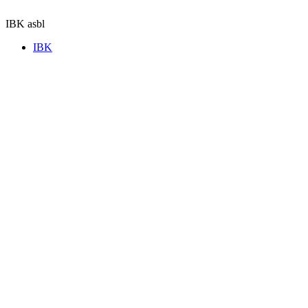
Aller
au
IBK asbl
contenu
IBK