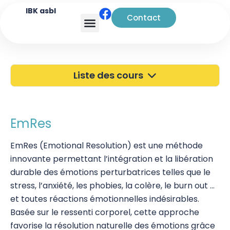
IBK asbl
Contact
Analyse transactionnelle
Liste des cours
40 ans de l'IBK
Portes Ouvertes
EmRes
Atelier à Bruxelles
EmRes (Emotional Resolution) est une méthode
innovante permettant l’intégration et la libération
Découverte
durable des émotions perturbatrices telles que le
Kinésiologie
stress, l’anxiété, les phobies, la colère, le burn out …
et toutes réactions émotionnelles indésirables.
Pratiques supervisées – Examens
Basée sur le ressenti corporel, cette approche
favorise la résolution naturelle des émotions grâce
EFT et Tapping