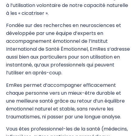
à l’utilisation volontaire de notre capacité naturelle
Psychogénéalogie
à les « cicatriser ».
Analyse Transactionnelle (AT)
Fondée sur des recherches en neurosciences et
développée par une équipe d’experts en
Autres Formations
accompagnement émotionnel de l’Institut
Communication et Trauma
International de Santé Émotionnel, EmRes s’adresse
aussi bien aux particuliers pour son utilisation en
EmRes
instantané, qu’aux professionnels qui peuvent
l’utiliser en après-coup.
Massage et Méthodes physiques douces
EmRes permet d’accompagner efficacement
Pauses Bien-Être
chaque personne vers un mieux-être durable et
Pour les enfants
une meilleure santé grâce au retour d’un équilibre
émotionnel naturel et stable, sans revivre les
Premiers Secours
traumatismes, ni passer par une longue analyse.
Sciences
Vous êtes professionnel-les de la santé (médecins,