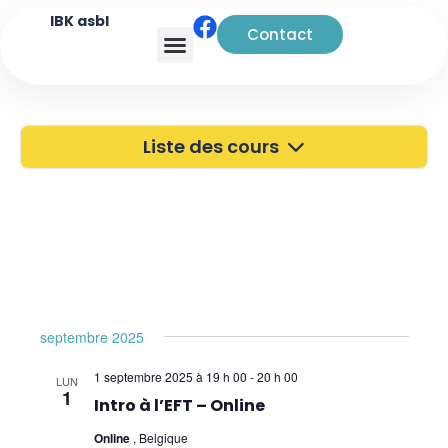
IBK asbl
Contact
Analyse transactionnelle
Liste des cours
40 ans de l'IBK
Portes Ouvertes
Atelier à Bruxelles
Découverte
septembre 2025
Kinésiologie
1 septembre 2025 à 19 h 00
-
20 h 00
LUN
1
Pratiques supervisées – Examens
Intro à l’EFT – Online
Online
, Belgique
EFT et Tapping