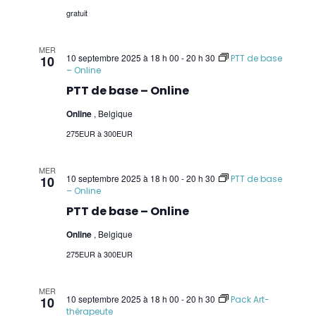
gratuit
EFT
MER
Picture Tapping Technique (PTT)
10 septembre 2025 à 18 h 00
-
20 h 30
10
PTT de base
– Online
Intention Tapping/IEP
PTT de base – Online
Identity Healing (IH)
Online
, Belgique
275EUR à 300EUR
Psychogénéalogie
MER
Analyse Transactionnelle (AT)
10 septembre 2025 à 18 h 00
-
20 h 30
10
PTT de base
– Online
Autres Formations
PTT de base – Online
Online
, Belgique
275EUR à 300EUR
MER
10 septembre 2025 à 18 h 00
-
20 h 30
10
Pack Art-
thérapeute