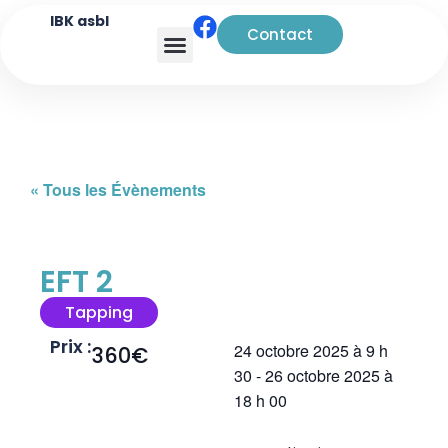
IBK asbl
Contact
Analyse transactionnelle
« Tous les Évènements
EFT 2
Tapping
Prix :
24 octobre 2025
à
9 h
360€
30
-
26 octobre 2025
à
18 h 00