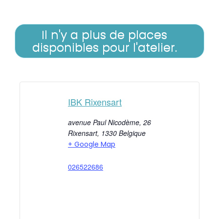
Il n'y a plus de places
disponibles pour l'atelier.
IBK Rixensart
avenue Paul Nicodème, 26
Rixensart
,
1330
Belgique
+ Google Map
026522686