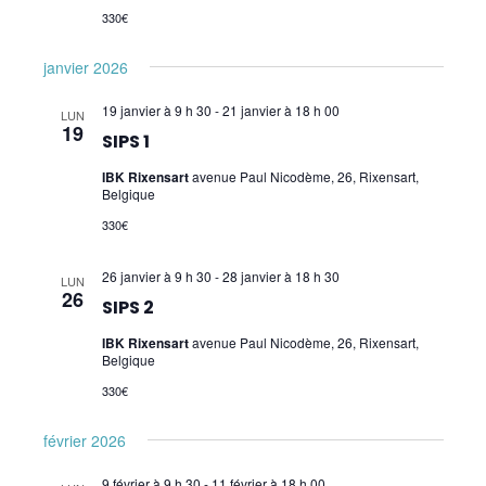
Applied Physiology
330€
Pratiques supervisées – Examens
janvier 2026
EFT et Tapping
19 janvier à 9 h 30
-
21 janvier à 18 h 00
LUN
19
SIPS 1
Psychogénéalogie
IBK Rixensart
avenue Paul Nicodème, 26, Rixensart,
Analyse Transactionnelle (AT)
Belgique
330€
Autres Formations
26 janvier à 9 h 30
-
28 janvier à 18 h 30
LUN
26
SIPS 2
IBK Rixensart
avenue Paul Nicodème, 26, Rixensart,
Belgique
330€
février 2026
9 février à 9 h 30
-
11 février à 18 h 00