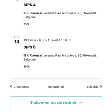
SIPS 4
IBK Rixensart
avenue Paul Nicodème, 26, Rixensart,
Belgique
330€
LUN
13 avril à 9 h 30
-
15 avril à 18 h 00
13
SIPS 6
IBK Rixensart
avenue Paul Nicodème, 26, Rixensart,
Belgique
360€
Évènements
Évènements
précédents
Aujourd’hui
suivants
S’abonner au calendrier