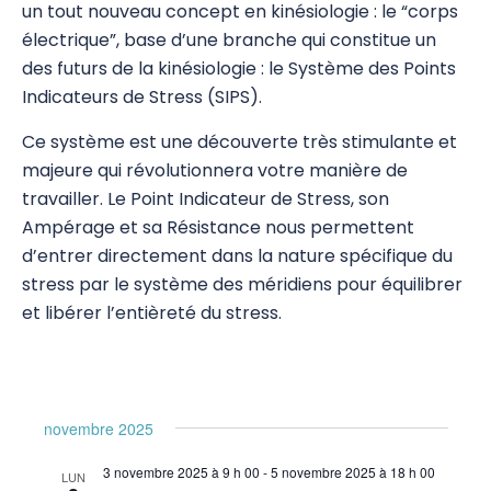
un tout nouveau concept en kinésiologie : le “corps
SIPS
électrique”, base d’une branche qui constitue un
des futurs de la kinésiologie : le Système des Points
SIPS 1
Indicateurs de Stress (SIPS).
SIPS 2
Ce système est une découverte très stimulante et
majeure qui révolutionnera votre manière de
SIPS BAP
travailler. Le Point Indicateur de Stress, son
SIPS Reflex
Ampérage et sa Résistance nous permettent
d’entrer directement dans la nature spécifique du
SIPS 3
stress par le système des méridiens pour équilibrer
et libérer l’entièreté du stress.
SIPS Zero – Physical
SIPS 4
SIPS 5
novembre 2025
SIPS 6
3 novembre 2025 à 9 h 00
-
5 novembre 2025 à 18 h 00
LUN