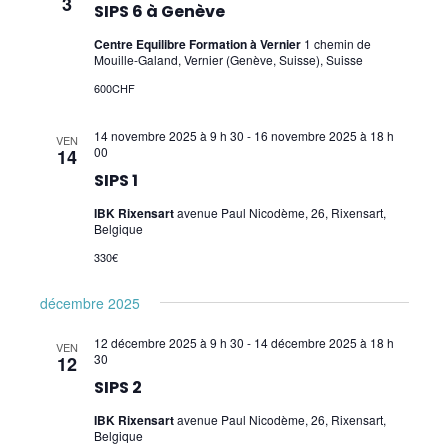
3
SIPS 7
SIPS 6 à Genève
Centre Equilibre Formation à Vernier
1 chemin de
SIPS 8
Mouille-Galand, Vernier (Genève, Suisse), Suisse
SIPS 1-2 Training Workshop
600CHF
SIPS The Gut – Brain Axis
14 novembre 2025 à 9 h 30
-
16 novembre 2025 à 18 h
VEN
00
14
Pratiques supervisées SIPS
SIPS 1
IBK Rixensart
avenue Paul Nicodème, 26, Rixensart,
Core Kinesiology
Belgique
Corps Énergie
330€
Réflexes archaïques (IMP)
décembre 2025
Psychogénéalogie Comportementale et
12 décembre 2025 à 9 h 30
-
14 décembre 2025 à 18 h
VEN
30
12
Kinésiologie
SIPS 2
Brain Gym/Edu K
IBK Rixensart
avenue Paul Nicodème, 26, Rixensart,
Belgique