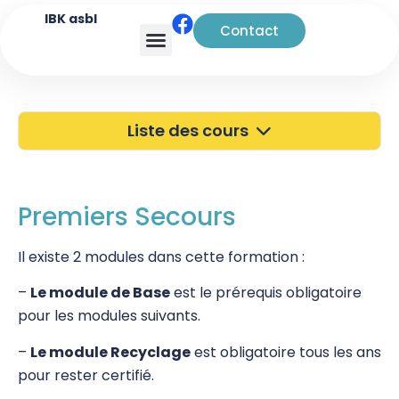
IBK asbl
Contact
Analyse transactionnelle
Liste des cours
40 ans de l'IBK
Portes Ouvertes
Premiers Secours
Atelier à Bruxelles
Il existe 2 modules dans cette formation :
Découverte
–
Le module de Base
est le prérequis obligatoire
pour les modules suivants.
Kinésiologie
–
Le module Recyclage
est obligatoire tous les ans
Pratiques supervisées – Examens
pour rester certifié.
EFT et Tapping