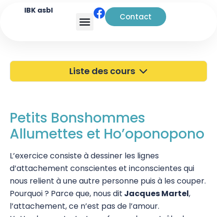
IBK asbl
Contact
Analyse transactionnelle
Liste des cours
40 ans de l'IBK
Portes Ouvertes
Petits Bonshommes
Allumettes et Ho’oponopono
Atelier à Bruxelles
Découverte
L’exercice consiste à dessiner les lignes
d’attachement conscientes et inconscientes qui
Kinésiologie
nous relient à une autre personne puis à les couper.
Pourquoi ? Parce que, nous dit
Pratiques supervisées – Examens
Jacques Martel
,
l’attachement, ce n’est pas de l’amour.
EFT et Tapping