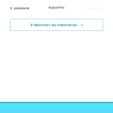
Évènements
Aujourd’hui
suivants
Évènements
précédents
S’abonner au calendrier