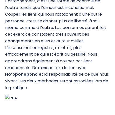
L’attachement, c’est une forme de contrôle de
l’autre tandis que l’amour est inconditionnel.
Psychogénéalogie
Couper les liens qui nous rattachent à une autre
Analyse Transactionnelle (AT)
personne, c’est se donner plus de liberté, à soi-
même comme à l’autre. Les personnes qui ont fait
Autres Formations
cet exercice constatent très souvent des
changements en elles et autour d’elles.
Communication et Trauma
L’inconscient enregistre, en effet, plus
EmRes
efficacement ce qui est écrit ou dessiné. Nous
apprendrons également à couper nos liens
Massage et Méthodes physiques douces
émotionnels. Dominique fera le lien avec
Pauses Bien-Être
Ho’oponopono
et la responsabilité de ce que nous
vivons. Les deux méthodes seront associées lors de
Cartes Associatives
la pratique.
Petits Bonshommes Allumettes et
Ho'oponopono
Tension Release Exercises