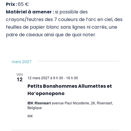
Prix :
65 €
Pour les enfants
Matériel à amener :
si possible des
crayons/feutres des 7 couleurs de l’arc en ciel, des
Premiers Secours
feuilles de papier blanc sans lignes ni carrés, une
Sciences
paire de ciseaux ainsi que de quoi noter.
mars 2027
VEN
12 mars 2027 à 9 h 30
-
16 h 00
12
Petits Bonshommes Allumettes et
Ho’oponopono
IBK Rixensart
avenue Paul Nicodème, 26, Rixensart,
Belgique
65€