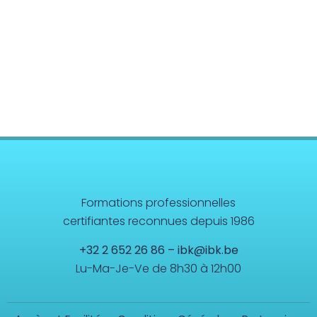
Soulager nos inconforts par l'acupressure
Master Class – niveau 1 (W. Topping)
Surmonter ses addictions (W. Topping) –
Overcoming addictions
Gérer sa vie efficacement (ancien "Donner
sens à sa vie")
Gestion de la vitalité (W. Topping) – Energy
Management
Formations professionnelles
Système Digestif (W. Topping) – Digestive
certifiantes reconnues depuis 1986
System
+32 2 652 26 86
–
ibk@ibk.be
Exercices Biokinétiques
Lu-Ma-Je-Ve de 8h30 à 12h00
SIPS