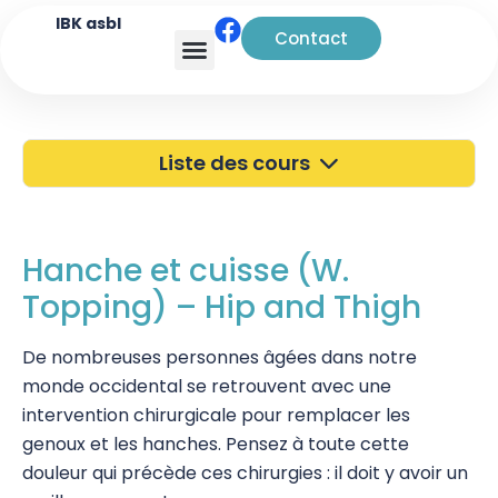
IBK asbl
Contact
Analyse transactionnelle
Liste des cours
40 ans de l'IBK
Portes Ouvertes
Hanche et cuisse (W.
Topping) – Hip and Thigh
Atelier à Bruxelles
Découverte
De nombreuses personnes âgées dans notre
monde occidental se retrouvent avec une
Kinésiologie
intervention chirurgicale pour remplacer les
genoux et les hanches.
Touch For Health
Pensez à toute cette
douleur qui précède ces chirurgies : il doit y avoir un
Wellness Kinesiology/Stress Release