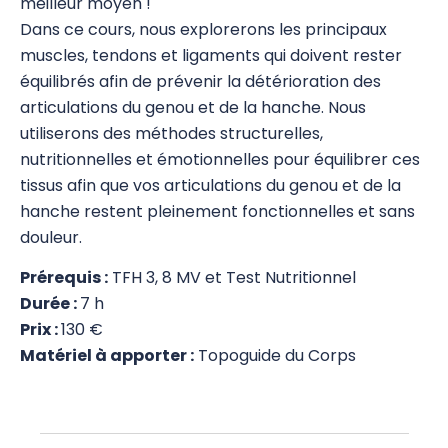
meilleur moyen !
Dans ce cours, nous explorerons les principaux
Stress Release Training Workshop
muscles, tendons et ligaments qui doivent rester
Stress Release 1
équilibrés afin de prévenir la détérioration des
articulations du genou et de la hanche.
Nous
Stress Release 2
utiliserons des méthodes structurelles,
nutritionnelles et émotionnelles pour équilibrer ces
Stress Release 3
tissus afin que vos articulations du genou et de la
SR Proficiency
hanche restent pleinement fonctionnelles et sans
douleur.
SR 4a Défusion des traits de personnalité
négatifs
Prérequis :
TFH 3, 8 MV et Test Nutritionnel
Durée :
7 h
SR 4b Travail émotionnel avancé
Prix :
130 €
Test Nutritionnel
Matériel à apporter :
Topoguide du Corps
Système Immunitaire
8 Merveilleux Vaisseaux