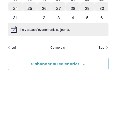
0 évènements
0 évènements
0 évènements
0 évènements
0 évènements
0 évènements
0 évène
24
25
26
27
28
29
30
1 évènement
0 évènements
0 évènements
0 évènements
0 évènements
1 évènement
0 évène
31
1
2
3
4
5
6
Il n’y a pas d’évènements ce jour là.
Notice
Juil
Ce mois-ci
Sep
S’abonner au calendrier