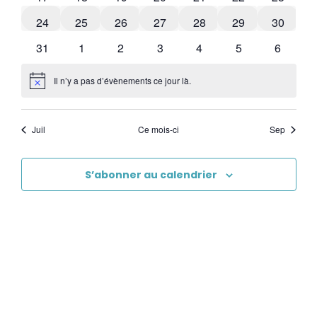
0 évènements
0 évènements
0 évènements
0 évènements
0 évènements
0 évènements
0 évène
24
25
26
27
28
29
30
1 évènement
0 évènements
0 évènements
0 évènements
0 évènements
1 évènement
0 évène
31
1
2
3
4
5
6
Il n’y a pas d’évènements ce jour là.
Notice
Juil
Ce mois-ci
Sep
S’abonner au calendrier