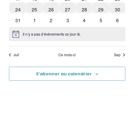
0 évènements
0 évènements
0 évènements
0 évènements
0 évènements
0 évènements
0 évène
24
25
26
27
28
29
30
1 évènement
0 évènements
0 évènements
0 évènements
0 évènements
1 évènement
0 évène
31
1
2
3
4
5
6
Il n’y a pas d’évènements ce jour là.
Notice
Juil
Ce mois-ci
Sep
S’abonner au calendrier