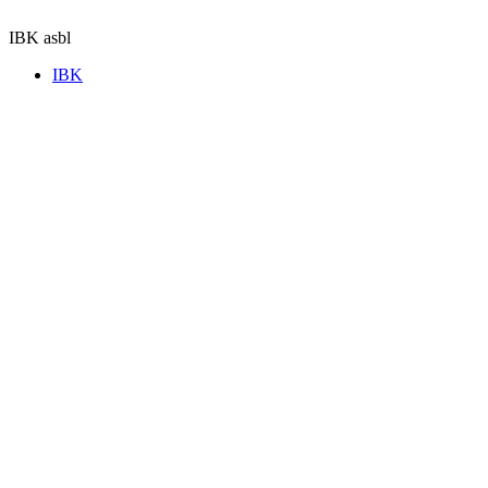
Aller
au
IBK asbl
contenu
IBK