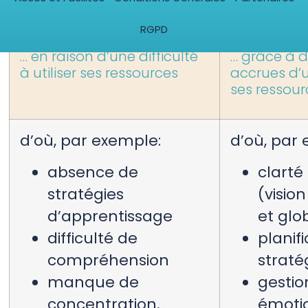
cré
RGPD
… en raison d’une difficulté
… grâce à 
à utiliser ses ressources
accrues d’u
ses ressour
d’où, par exemple:
d’où, par
absence de
clarté 
stratégies
(visio
d’apprentissage
et glo
difficulté de
planif
compréhension
straté
manque de
gestio
concentration,
émoti