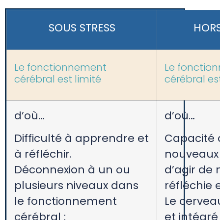
SOUS STRESS
HORS
Le fonctionnement
Le fonctio
cérébral est limité
cérébral es
d’où…
d’où…
Difficulté à apprendre et
Capacité 
à réfléchir.
nouveaux 
Déconnexion à un ou
d’agir de
plusieurs niveaux dans
réfléchie e
le fonctionnement
Le cerveau
cérébral :
et intégré