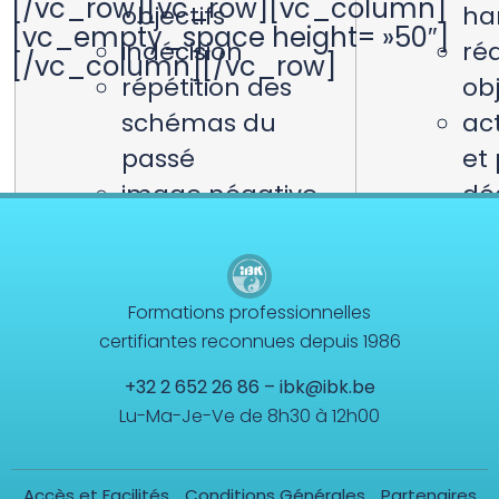
[/vc_row][vc_row][vc_column]
objectifs
ha
[vc_empty_space height= »50″]
indécision
réa
[/vc_column][/vc_row]
répétition des
obj
schémas du
act
passé
et
image négative
dé
de soi…
bie
Sportif
:
es
performances
Sporti
Formations professionnelles
réduites…
op
certifiantes reconnues depuis 1986
Artistique
:
de
+32 2 652 26 86
–
ibk@ibk.be
créativité
pe
Lu-Ma-Je-Ve de 8h30 à 12h00
bloquée…
Artist
lib
Accès et Facilités
Conditions Générales
Partenaires