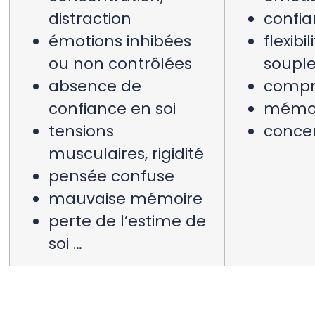
distraction
confia
émotions inhibées
flexibil
ou non contrôlées
soupl
absence de
compr
confiance en soi
mémor
tensions
conce
musculaires, rigidité
pensée confuse
mauvaise mémoire
perte de l’estime de
soi …