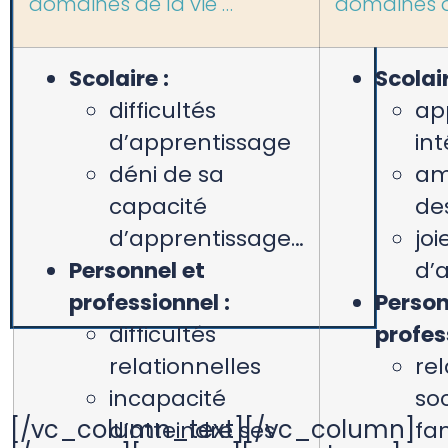
domaines de la vie …
domaines de
Scolaire :
Scolair
difficultés
ap
d’apprentissage
in
déni de sa
am
capacité
de
d’apprentissage…
joi
Personnel et
d’
professionnel :
Person
difficultés
profes
relationnelles
rel
incapacité
soc
[/vc_column_text][/vc_column]
d’atteindre ses
fam