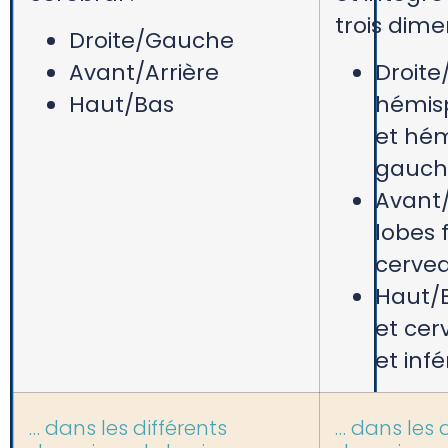
trois dime
Droite/Gauche
Avant/Arrière
Droite
Haut/Bas
hémisp
et hé
gauch
Avant/
lobes 
cervea
Haut/B
et ce
et infé
… dans les différents
… dans les 