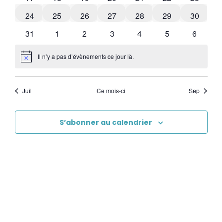
0 évènements
0 évènements
0 évènements
0 évènements
0 évènements
0 évènements
0 évène
24
25
26
27
28
29
30
1 évènement
0 évènements
0 évènements
0 évènements
0 évènements
1 évènement
0 évène
31
1
2
3
4
5
6
Il n’y a pas d’évènements ce jour là.
Notice
Juil
Ce mois-ci
Sep
S’abonner au calendrier