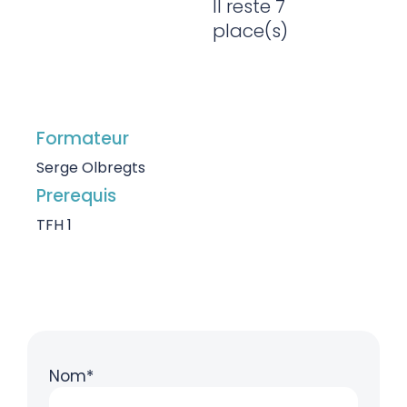
Il reste 7
place(s)
Formateur
Serge Olbregts
Prerequis
TFH 1
Nom*