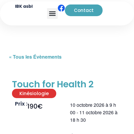
IBK asbl
Contact
Analyse transactionnelle
« Tous les Évènements
Touch for Health 2
Kinésiologie
Prix :
10 octobre 2026
à
9 h
190€
00
-
11 octobre 2026
à
18 h 30