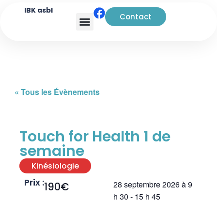
IBK asbl
Contact
Analyse transactionnelle
« Tous les Évènements
Touch for Health 1 de
semaine
Kinésiologie
Prix :
28 septembre 2026
à
9
190€
h 30
-
15 h 45