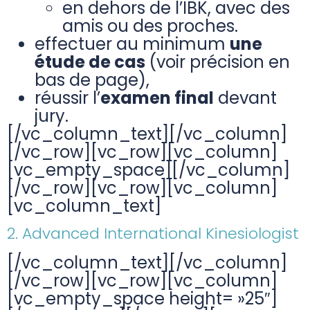
en dehors de l’IBK, avec des
amis ou des proches.
effectuer au minimum
une
étude de cas
(voir précision en
bas de page),
réussir l’
examen final
devant
jury.
[/vc_column_text][/vc_column]
[/vc_row][vc_row][vc_column]
[vc_empty_space][/vc_column]
[/vc_row][vc_row][vc_column]
[vc_column_text]
2. Advanced International Kinesiologist
[/vc_column_text][/vc_column]
[/vc_row][vc_row][vc_column]
[vc_empty_space height= »25″]