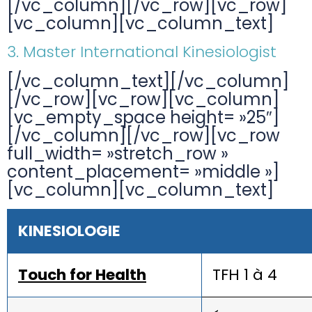
[/vc_column][/vc_row][vc_row]
[vc_column][vc_column_text]
3. Master International Kinesiologist
[/vc_column_text][/vc_column]
[/vc_row][vc_row][vc_column]
[vc_empty_space height= »25″]
[/vc_column][/vc_row][vc_row
full_width= »stretch_row »
content_placement= »middle »]
[vc_column][vc_column_text]
KINESIOLOGIE
Touch for Health
TFH 1 à 4