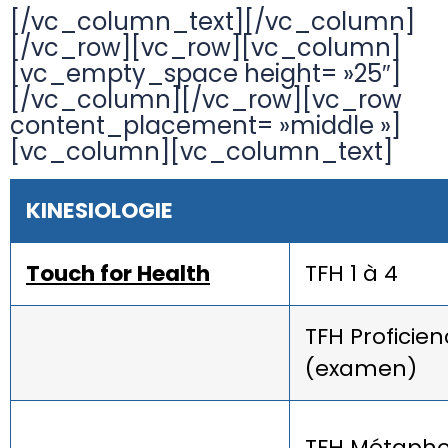
[/vc_column_text][/vc_column]
[/vc_row][vc_row][vc_column]
[vc_empty_space height= »25″]
[/vc_column][/vc_row][vc_row
content_placement= »middle »]
[vc_column][vc_column_text]
KINESIOLOGIE
Touch for Health
TFH 1 à 4
TFH Proficien
(examen)
TFH Métapho