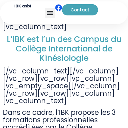
IBK asbl
Contact
[vc_row][vc_column]
Analyse transactionnelle
[vc_column_text]
L’IBK est l’un des Campus du
Collège International de
Kinésiologie
[/vc_column_text][/vc_column]
[/vc_row][vc_row][vc_column]
[vc_empty_space][/vc_column]
[/vc_row][vc_row][vc_column]
[vc_column_text]
Dans ce cadre, l’IBK propose les 3
formations professionnelles
accréditées par le Collège