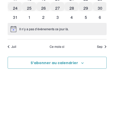
0 évènements
0 évènements
0 évènements
0 évènements
0 évènements
0 évènements
0 évène
24
25
26
27
28
29
30
1 évènement
0 évènements
0 évènements
0 évènements
0 évènements
1 évènement
0 évène
31
1
2
3
4
5
6
Il n’y a pas d’évènements ce jour là.
Notice
Juil
Ce mois-ci
Sep
S’abonner au calendrier