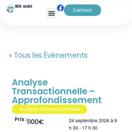
IBK asbl
Contact
Analyse transactionnelle
« Tous les Évènements
Analyse
Transactionnelle –
Approfondissement
Analyse Transactionnelle
Prix :
24 septembre 2026
à
9
1100€
h 30
-
17 h 30