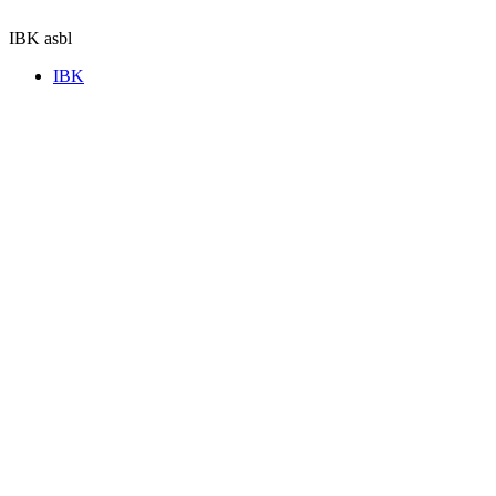
Aller
au
IBK asbl
contenu
IBK