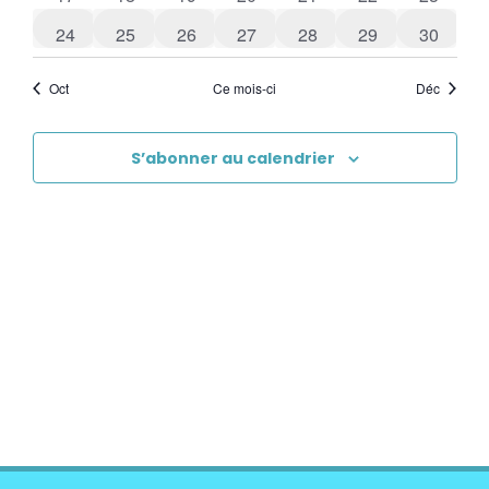
3 évènements
0 évènements
1 évènement
2 évènements
0 évènements
1 évènement
1 évène
24
25
26
27
28
29
30
Oct
Ce mois-ci
Déc
S’abonner au calendrier