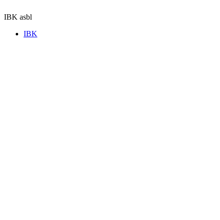
Aller
au
IBK asbl
contenu
IBK