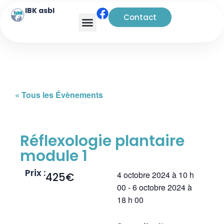
IBK asbl
Contact
« Tous les Évènements
Réflexologie plantaire
module 1
Prix :
4 octobre 2024
à
10 h
425€
00
-
6 octobre 2024
à
18 h 00