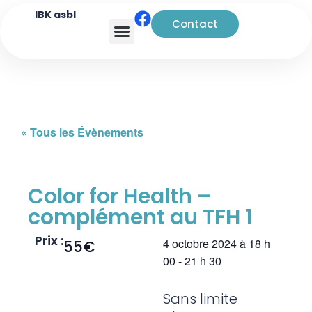
IBK asbl
Contact
« Tous les Évènements
Color for Health –
complément au TFH 1
Prix :
4 octobre 2024
à
18 h
55€
00
-
21 h 30
Sans limite