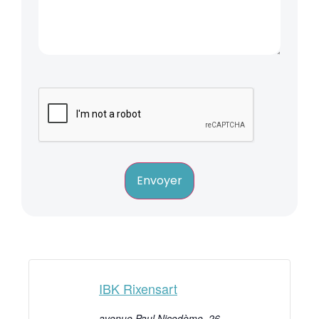
Envoyer
IBK Rixensart
avenue Paul Nicodème, 26