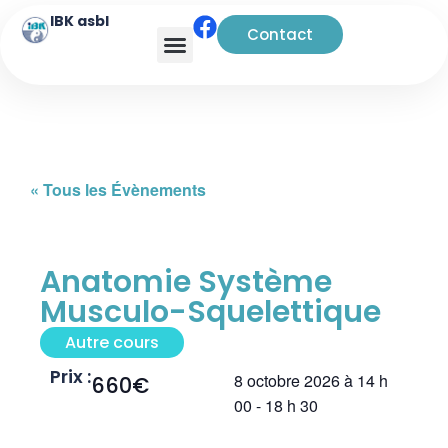
IBK asbl
Contact
« Tous les Évènements
Anatomie Système
Musculo-Squelettique
Autre cours
Prix :
8 octobre 2026
à
14 h
660€
00
-
18 h 30