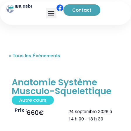
IBK asbl
Contact
Analyse transactionnelle
« Tous les Évènements
Anatomie Système
Musculo-Squelettique
Autre cours
Prix :
24 septembre 2026
à
660€
14 h 00
-
18 h 30