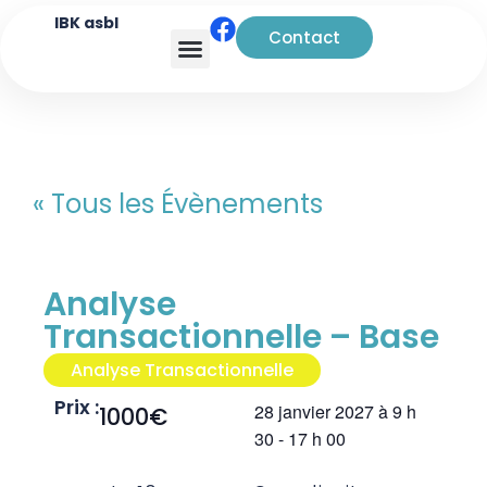
IBK asbl
Contact
Analyse transactionnelle
« Tous les Évènements
Analyse
Transactionnelle – Base
Analyse Transactionnelle
Prix :
28 janvier 2027
à
9 h
1000€
30
-
17 h 00