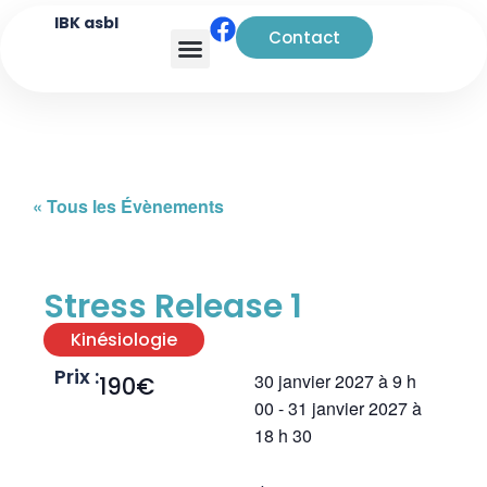
IBK asbl
Contact
Analyse transactionnelle
« Tous les Évènements
Stress Release 1
Kinésiologie
Prix :
30 janvier 2027
à
9 h
190€
00
-
31 janvier 2027
à
18 h 30