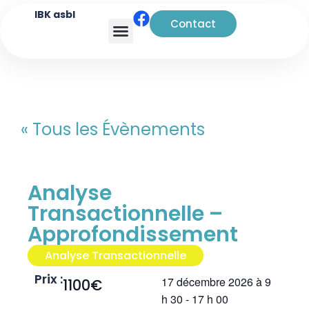
IBK asbl
Contact
Analyse transactionnelle
« Tous les Évènements
Analyse
Transactionnelle –
Approfondissement
Analyse Transactionnelle
Prix :
17 décembre 2026
à
9
1100€
h 30
-
17 h 00