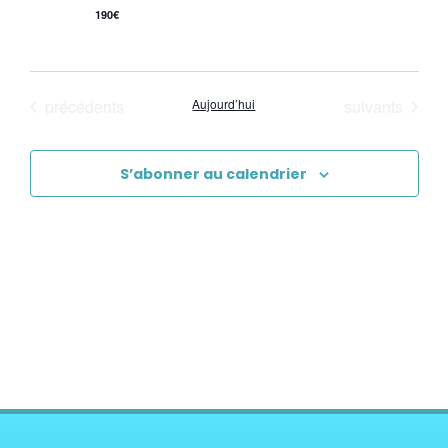
190€
Évènements
Évènements
précédents
Aujourd’hui
suivants
S’abonner au calendrier