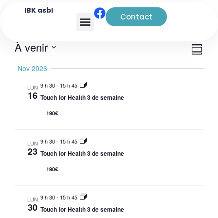
IBK asbl
Contact
Analyse transactionnelle
Navi
Nav
À venir
Rés
de
par
Sélectionnez
Nov 2026
vue
la
cons
date
Évè
9 h 30
-
15 h 45
LUN
16
Touch for Health 3 de semaine
190€
9 h 30
-
15 h 45
LUN
23
Touch for Health 3 de semaine
190€
9 h 30
-
15 h 45
LUN
30
Touch for Health 3 de semaine