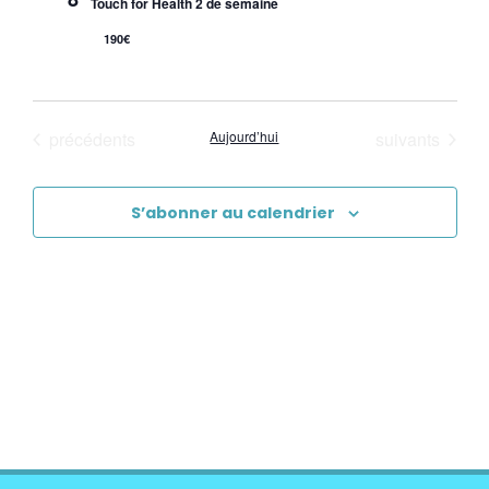
Touch for Health 2 de semaine
190€
Évènements
Évènements
précédents
Aujourd’hui
suivants
S’abonner au calendrier