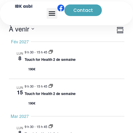
IBK asbl
Contact
Analyse transactionnelle
Navi
Nav
À venir
Rés
de
par
Sélectionnez
Fév 2027
vue
la
cons
date
Évè
9 h 30
-
15 h 45
LUN
8
Touch for Health 2 de semaine
190€
9 h 30
-
15 h 45
LUN
15
Touch for Health 2 de semaine
190€
Mar 2027
9 h 30
-
15 h 45
LUN
8