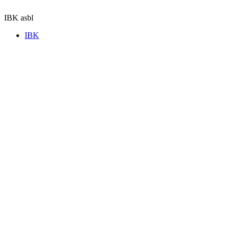
Aller
au
IBK asbl
contenu
IBK