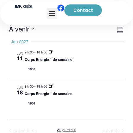
IBK asbl
Contact
Analyse transactionnelle
Navi
Nav
À venir
Rés
de
par
Sélectionnez
Jan 2027
vue
la
cons
date
Évè
9 h 30
-
18 h 00
LUN
11
Corps Energie 1 de semaine
190€
9 h 30
-
18 h 00
LUN
18
Corps Energie 1 de semaine
190€
Évènements
Évènements
précédents
Aujourd’hui
suivants