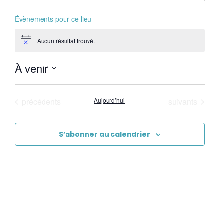
Évènements pour ce lieu
Aucun résultat trouvé.
Notice
À venir
Sélectionnez
une
Évènements
Évènements
précédents
Aujourd’hui
suivants
date.
S’abonner au calendrier