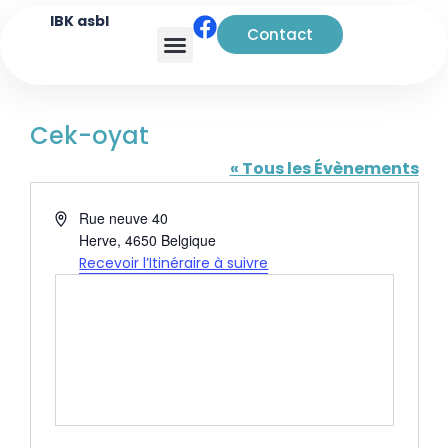
IBK asbl
Contact
Analyse transactionnelle
Cek-oyat
« Tous les Évènements
Adresse
Rue neuve 40
Herve
,
4650
Belgique
Recevoir l’Itinéraire à suivre