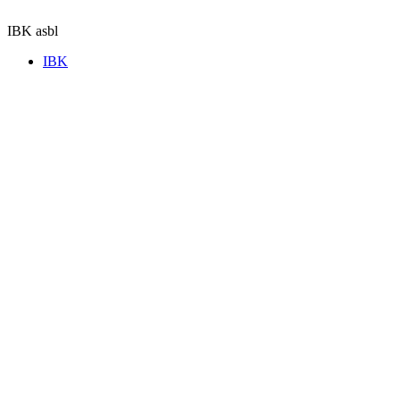
Aller
au
IBK asbl
contenu
IBK