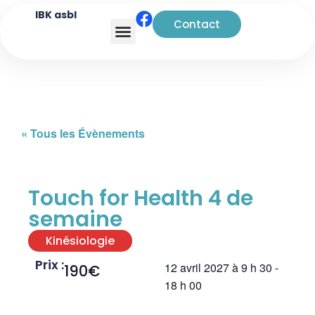
IBK asbl
Contact
Analyse transactionnelle
« Tous les Évènements
Touch for Health 4 de
semaine
Kinésiologie
Prix :
12 avril 2027
à
9 h 30
-
190€
18 h 00