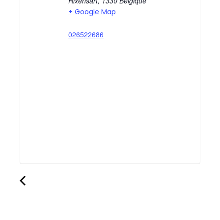
Rixensart
,
1330
Belgique
+ Google Map
026522686