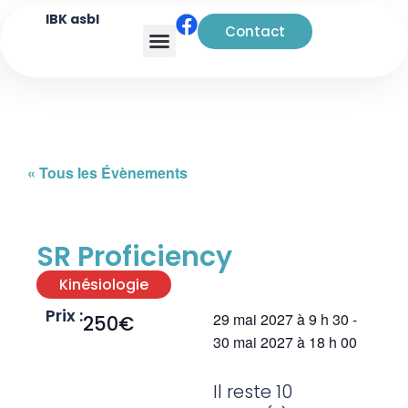
IBK asbl
Contact
Analyse transactionnelle
« Tous les Évènements
SR Proficiency
Kinésiologie
Prix :
29 mai 2027
à
9 h 30
-
250€
30 mai 2027
à
18 h 00
Il reste 10